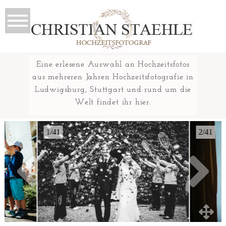
Eine erlesene Auswahl an Hochzeitsfotos
aus mehreren Jahren Hochzeitsfotografie in
Ludwigsburg, Stuttgart und rund um die
Welt findet ihr hier.
1/41
2/41