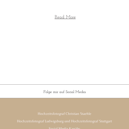
Read More
Folge mir auf Social Media
Hochzeitsfotograf Christian Staehle
Hochzeitsfotograf Ludwigsburg und Hochzeitsfotograf Stuttgart
Social Media Kanäle: