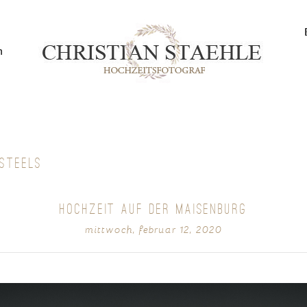
n
 STEELS
HOCHZEIT AUF DER MAISENBURG
mittwoch, februar 12, 2020