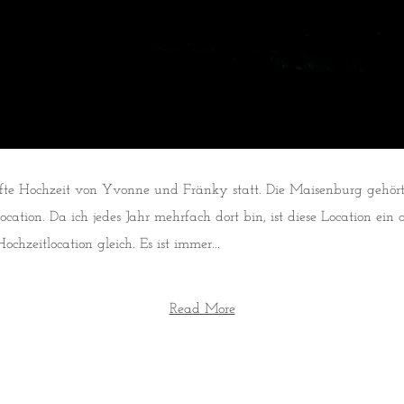
e Hochzeit von Yvonne und Fränky statt. Die Maisenburg gehört z
Location. Da ich jedes Jahr mehrfach dort bin, ist diese Location ein
Hochzeitlocation gleich. Es ist immer...
Read More