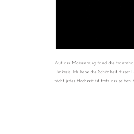
Auf der Maisenburg fand die traumhaft
Umkreis. Ich liebe die Schönheit dieser 
nicht jedes Hochzeit ist trotz der selben 