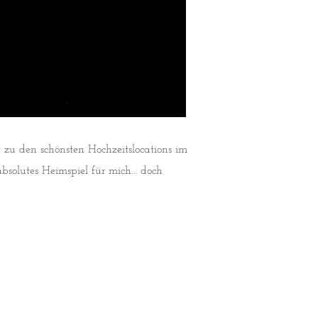
u den schönsten Hochzeitslocations im
 absolutes Heimspiel für mich… doch