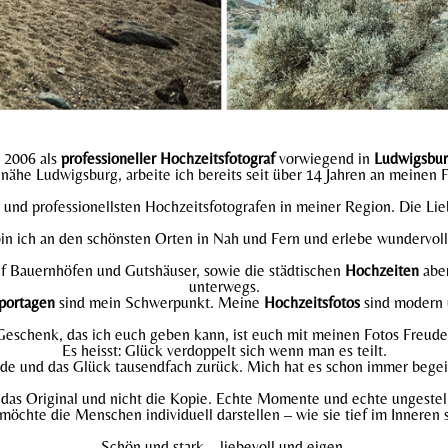
t 2006 als
professioneller Hochzeitsfotograf
vorwiegend in
Ludwigsbu
ähe Ludwigsburg, arbeite ich bereits seit über 14 Jahren an meinen 
und professionellsten Hochzeitsfotografen in meiner Region. Die Lie
in ich an den schönsten Orten in Nah und Fern und erlebe wundervo
auf Bauernhöfen und Gutshäuser, sowie die städtischen
Hochzeiten
aber
unterwegs.
portagen
sind mein Schwerpunkt. Meine
Hochzeitsfotos
sind modern 
eschenk, das ich euch geben kann, ist euch mit meinen Fotos Freude
Es heisst: Glück verdoppelt sich wenn man es teilt.
ude und das Glück tausendfach zurück. Mich hat es schon immer begei
e das Original und nicht die Kopie. Echte Momente und echte ungestell
 möchte die Menschen individuell darstellen – wie sie tief im Inneren s
Schön und stark – liebevoll und eigen.