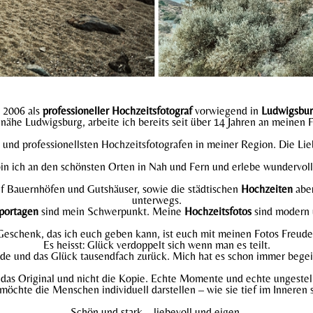
t 2006 als
professioneller Hochzeitsfotograf
vorwiegend in
Ludwigsbu
ähe Ludwigsburg, arbeite ich bereits seit über 14 Jahren an meinen 
und professionellsten Hochzeitsfotografen in meiner Region. Die Lie
in ich an den schönsten Orten in Nah und Fern und erlebe wundervo
auf Bauernhöfen und Gutshäuser, sowie die städtischen
Hochzeiten
aber
unterwegs.
portagen
sind mein Schwerpunkt. Meine
Hochzeitsfotos
sind modern 
eschenk, das ich euch geben kann, ist euch mit meinen Fotos Freude
Es heisst: Glück verdoppelt sich wenn man es teilt.
ude und das Glück tausendfach zurück. Mich hat es schon immer begei
e das Original und nicht die Kopie. Echte Momente und echte ungestell
 möchte die Menschen individuell darstellen – wie sie tief im Inneren s
Schön und stark – liebevoll und eigen.