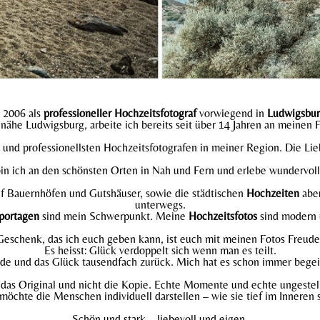
t 2006 als
professioneller Hochzeitsfotograf
vorwiegend in
Ludwigsbu
ähe Ludwigsburg, arbeite ich bereits seit über 14 Jahren an meinen 
und professionellsten Hochzeitsfotografen in meiner Region. Die Lie
in ich an den schönsten Orten in Nah und Fern und erlebe wundervo
auf Bauernhöfen und Gutshäuser, sowie die städtischen
Hochzeiten
aber
unterwegs.
portagen
sind mein Schwerpunkt. Meine
Hochzeitsfotos
sind modern 
eschenk, das ich euch geben kann, ist euch mit meinen Fotos Freude
Es heisst: Glück verdoppelt sich wenn man es teilt.
ude und das Glück tausendfach zurück. Mich hat es schon immer begei
e das Original und nicht die Kopie. Echte Momente und echte ungestell
 möchte die Menschen individuell darstellen – wie sie tief im Inneren s
Schön und stark – liebevoll und eigen.