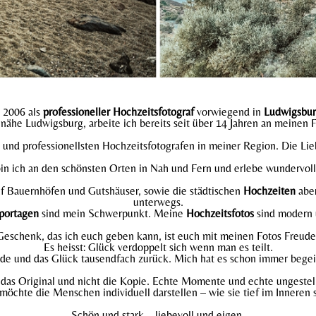
t 2006 als
professioneller Hochzeitsfotograf
vorwiegend in
Ludwigsbu
ähe Ludwigsburg, arbeite ich bereits seit über 14 Jahren an meinen 
und professionellsten Hochzeitsfotografen in meiner Region. Die Lie
in ich an den schönsten Orten in Nah und Fern und erlebe wundervo
auf Bauernhöfen und Gutshäuser, sowie die städtischen
Hochzeiten
aber
unterwegs.
portagen
sind mein Schwerpunkt. Meine
Hochzeitsfotos
sind modern 
eschenk, das ich euch geben kann, ist euch mit meinen Fotos Freude
Es heisst: Glück verdoppelt sich wenn man es teilt.
ude und das Glück tausendfach zurück. Mich hat es schon immer begei
e das Original und nicht die Kopie. Echte Momente und echte ungestell
 möchte die Menschen individuell darstellen – wie sie tief im Inneren s
Schön und stark – liebevoll und eigen.