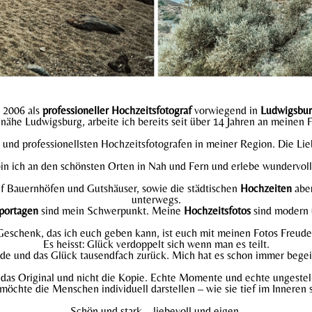
t 2006 als
professioneller Hochzeitsfotograf
vorwiegend in
Ludwigsbu
ähe Ludwigsburg, arbeite ich bereits seit über 14 Jahren an meinen 
und professionellsten Hochzeitsfotografen in meiner Region. Die Lie
in ich an den schönsten Orten in Nah und Fern und erlebe wundervo
auf Bauernhöfen und Gutshäuser, sowie die städtischen
Hochzeiten
aber
unterwegs.
portagen
sind mein Schwerpunkt. Meine
Hochzeitsfotos
sind modern 
eschenk, das ich euch geben kann, ist euch mit meinen Fotos Freude
Es heisst: Glück verdoppelt sich wenn man es teilt.
ude und das Glück tausendfach zurück. Mich hat es schon immer begei
e das Original und nicht die Kopie. Echte Momente und echte ungestell
 möchte die Menschen individuell darstellen – wie sie tief im Inneren s
Schön und stark – liebevoll und eigen.