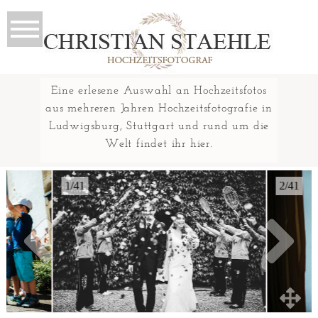
Eine erlesene Auswahl an Hochzeitsfotos
aus mehreren Jahren Hochzeitsfotografie in
Ludwigsburg, Stuttgart und rund um die
Welt findet ihr hier.
1/41
2/41