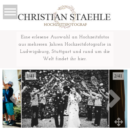
Eine erlesene Auswahl an Hochzeitsfotos
aus mehreren Jahren Hochzeitsfotografie in
Ludwigsburg, Stuttgart und rund um die
Welt findet ihr hier.
1/41
2/41