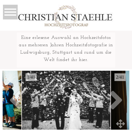
Eine erlesene Auswahl an Hochzeitsfotos
aus mehreren Jahren Hochzeitsfotografie in
Ludwigsburg, Stuttgart und rund um die
Welt findet ihr hier.
1/41
2/41