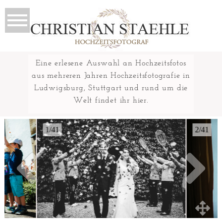
Eine erlesene Auswahl an Hochzeitsfotos
aus mehreren Jahren Hochzeitsfotografie in
Ludwigsburg, Stuttgart und rund um die
Welt findet ihr hier.
1/41
2/41