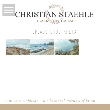
URLAUBFOTOS-KRETA
«
private einblicke – als fotograf privat auf kreta