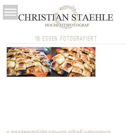
18 ESSEN FOTOGRAFIERT
«
standesamtliche trauung schloß ludwigsburg