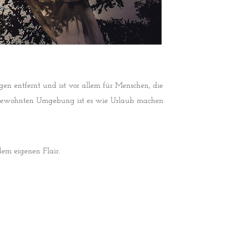
gen entfernt und ist vor allem für Menschen, die
er gewohnten Umgebung ist es wie Urlaub machen
dem eigenen Flair.