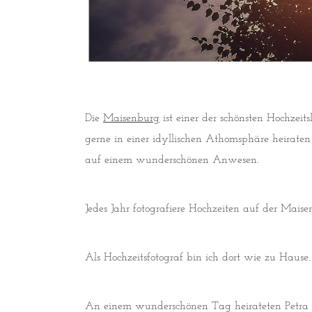
Die
Maisenburg
ist einer der schönsten Hochzeit
gerne in einer idyllischen Athomsphäre heirate
auf einem wunderschönen Anwesen.
Jedes Jahr fotografiere Hochzeiten auf der Mai
Als Hochzeitsfotograf bin ich dort wie zu Hause.
An einem wunderschönen Tag heirateten Petra 