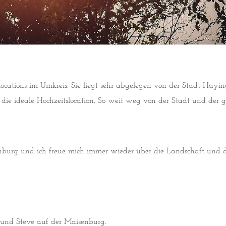
slocations im Umkreis. Sie liegt sehr abgelegen von der Stadt Hayin
n die ideale Hochzeitslocation. So weit weg von der Stadt und d
senburg und ich freue mich immer wieder über die Landschaft und 
und Steve auf der Maisenburg.